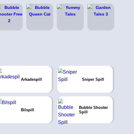
Arkadespill
Sniper Spill
Bubble Shooter
Bilspill
Spill