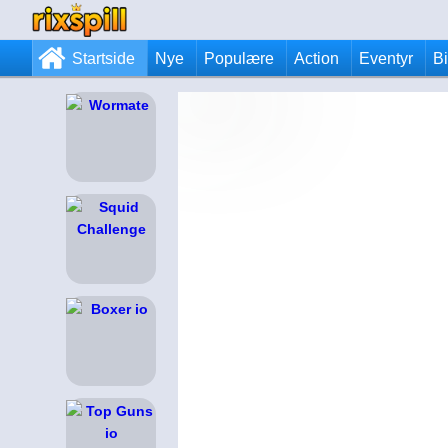
Startside
Nye
Populære
Action
Eventyr
Bi