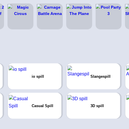
io spill
Slangespill
Casual Spill
3D spill