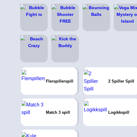
Flerspillerspill
2 Spiller Spill
Match 3 spill
Logikkspill