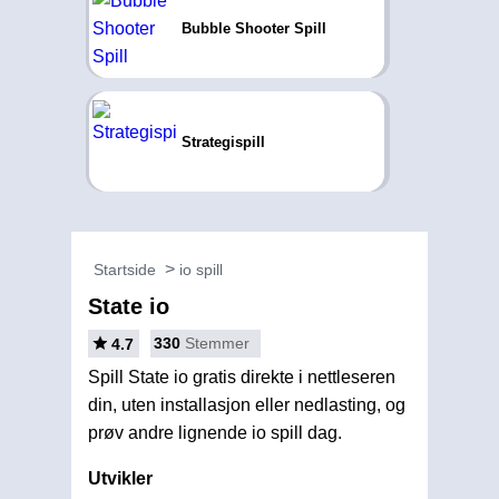
Bubble Shooter Spill
Strategispill
Startside
io spill
State io
330
Stemmer
4.7
Spill State io gratis direkte i nettleseren
din, uten installasjon eller nedlasting, og
prøv andre lignende io spill dag.
Utvikler