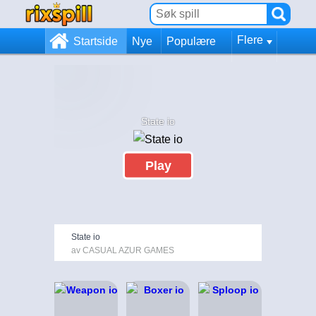
Flere
Startside
Nye
Populære
State io
Play
State io
av CASUAL AZUR GAMES