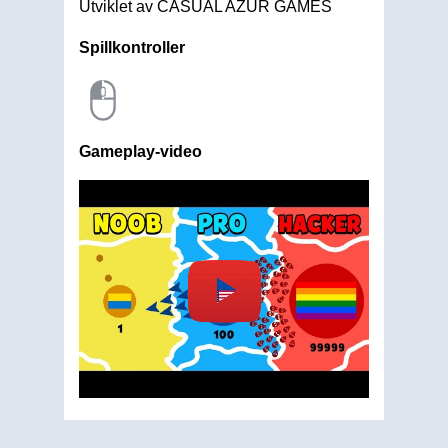
Utviklet av CASUAL AZUR GAMES
Spillkontroller
Gameplay-video