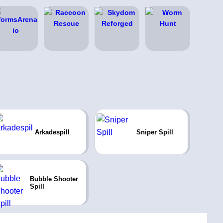
Arkadespill
Sniper Spill
Bubble Shooter
Spill