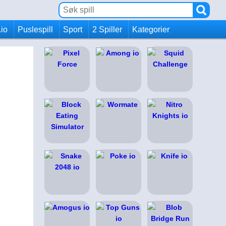
.io
Puslespill
Sport
2 Spiller
Kategorier