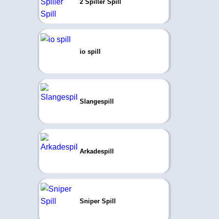
2 Spiller Spill
io spill
Slangespill
Arkadespill
Sniper Spill