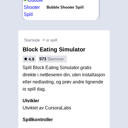
Bubble Shooter Spill
Startside
io spill
Block Eating Simulator
573
Stemmer
4.9
Spill Block Eating Simulator gratis
direkte i nettleseren din, uten installasjon
eller nedlasting, og prøv andre lignende
io spill dag.
Utvikler
Utviklet av CursoraLabs
Spillkontroller