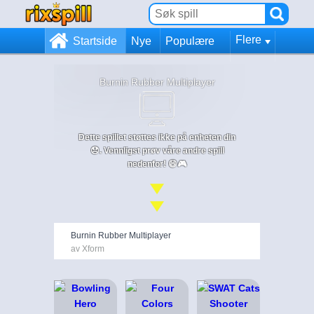
Flere
Startside
Nye
Populære
Burnin Rubber Multiplayer
Dette spillet støttes ikke på enheten din
😞. Vennligst prøv våre andre spill
nedenfor! 😄🎮
Burnin Rubber Multiplayer
av Xform