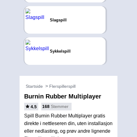
Slagspill
Sykkelspill
Startside
Flerspillerspill
Burnin Rubber Multiplayer
168
Stemmer
4.5
Spill Burnin Rubber Multiplayer gratis
direkte i nettleseren din, uten installasjon
eller nedlasting, og prøv andre lignende