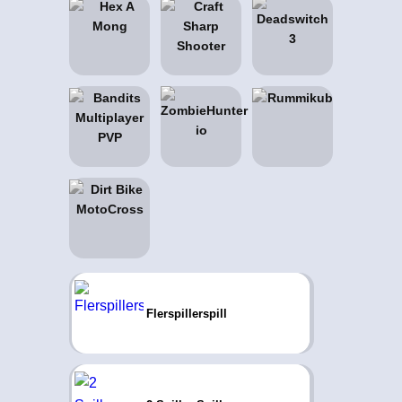
Flerspillerspill