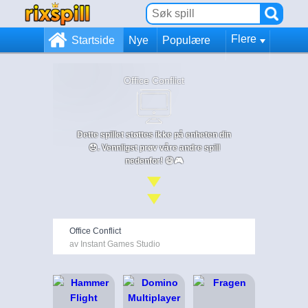
Flere
Startside
Nye
Populære
Office Conflict
Dette spillet støttes ikke på enheten din
😞. Vennligst prøv våre andre spill
nedenfor! 😄🎮
Office Conflict
av Instant Games Studio