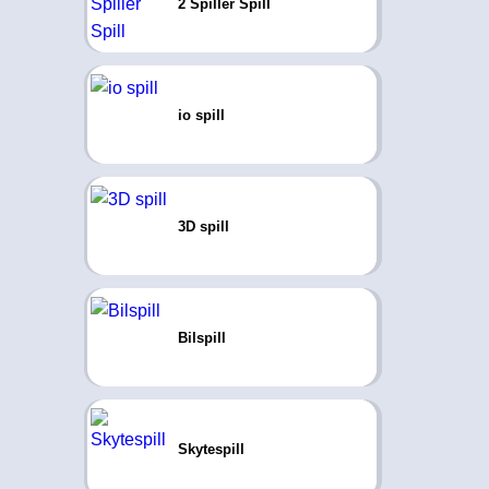
2 Spiller Spill
io spill
3D spill
Bilspill
Skytespill