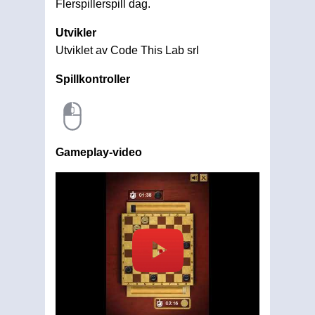
Flerspillerspill dag.
Utvikler
Utviklet av Code This Lab srl
Spillkontroller
Gameplay-video