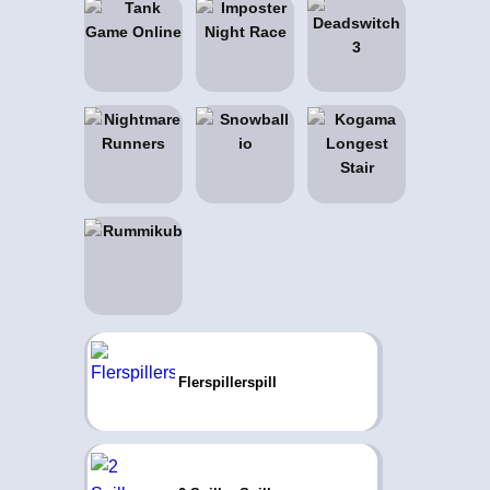
Flerspillerspill