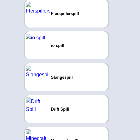
Flerspillerspill
io spill
Slangespill
Drift Spill