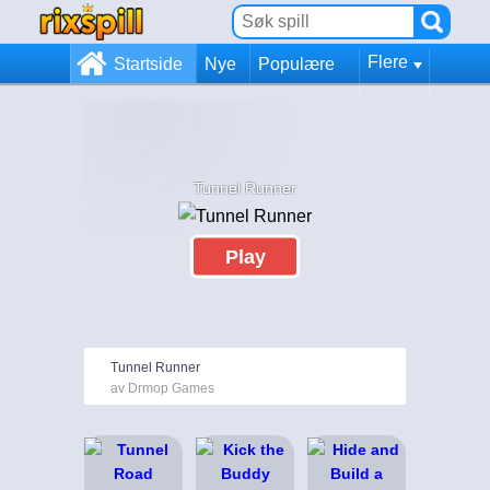
Flere
Startside
Nye
Populære
Tunnel Runner
Play
Tunnel Runner
av Drmop Games