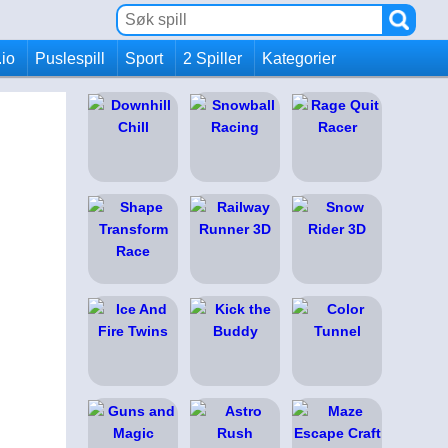
.io
Puslespill
Sport
2 Spiller
Kategorier