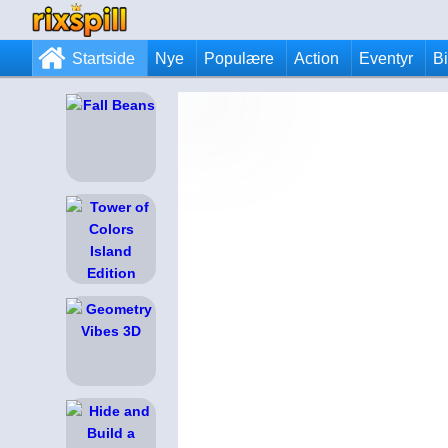
Startside
Nye
Populære
Action
Eventyr
Bi