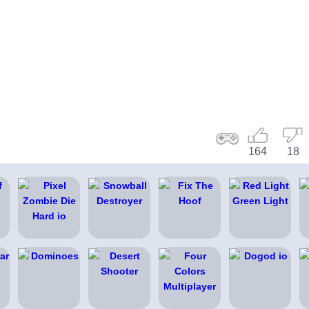
164
18