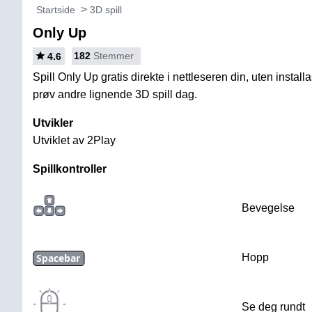
Startside
3D spill
Only Up
182
Stemmer
4.6
Spill Only Up gratis direkte i nettleseren din, uten install
prøv andre lignende 3D spill dag.
Utvikler
Utviklet av 2Play
Spillkontroller
Bevegelse
Spacebar
Hopp
Se deg rundt