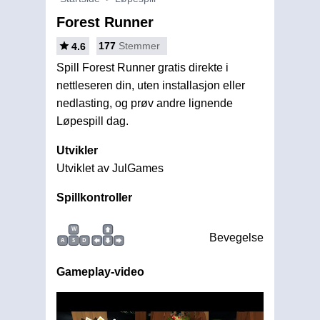
Forest Runner
177
Stemmer
4.6
Spill Forest Runner gratis direkte i
nettleseren din, uten installasjon eller
nedlasting, og prøv andre lignende
Løpespill dag.
Utvikler
Utviklet av JulGames
Spillkontroller
W
Bevegelse
A
S
D
Gameplay-video