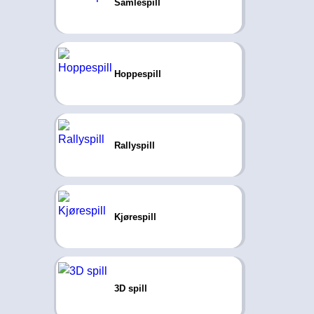
Samlespill
Hoppespill
Rallyspill
Kjørespill
3D spill