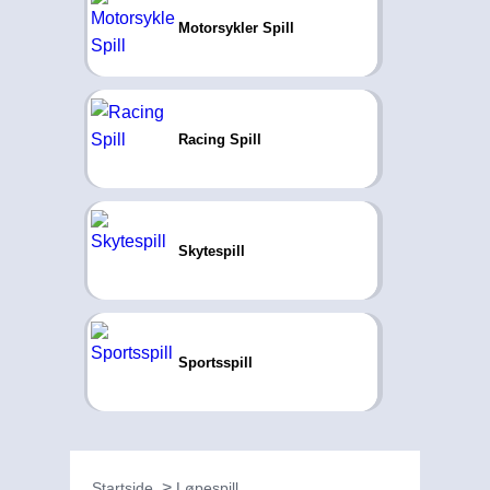
Motorsykler Spill
Racing Spill
Skytespill
Sportsspill
Startside
Løpespill