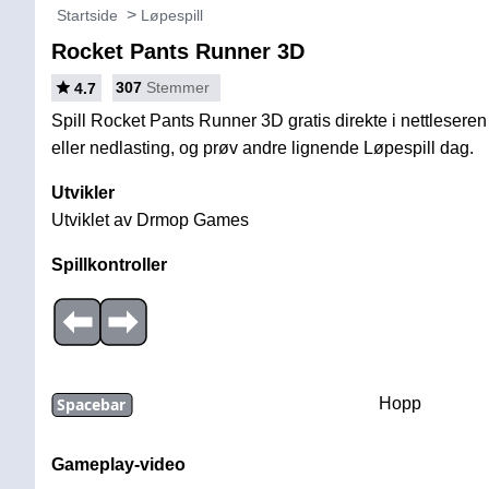
Startside
Løpespill
Rocket Pants Runner 3D
307
Stemmer
4.7
Spill Rocket Pants Runner 3D gratis direkte i nettleseren 
eller nedlasting, og prøv andre lignende Løpespill dag.
Utvikler
Utviklet av Drmop Games
Spillkontroller
Spacebar
Hopp
Gameplay-video