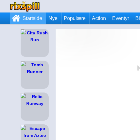
Startside
Nye
Populære
Action
Eventyr
Bi