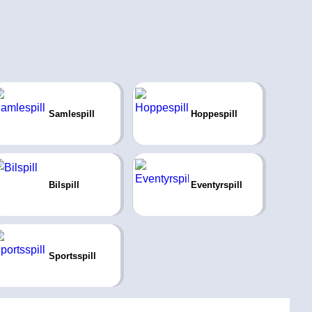
Samlespill
Hoppespill
Bilspill
Eventyrspill
Sportsspill