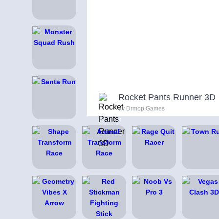
Rocket Pants Runner 3D
av Drmop Games