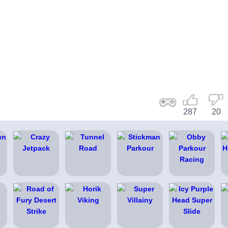
287
20