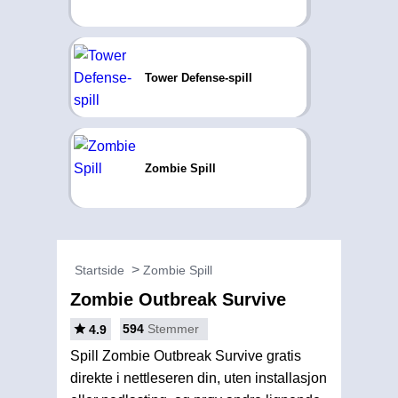
Tower Defense-spill
Zombie Spill
Startside
Zombie Spill
Zombie Outbreak Survive
594
Stemmer
4.9
Spill Zombie Outbreak Survive gratis
direkte i nettleseren din, uten installasjon