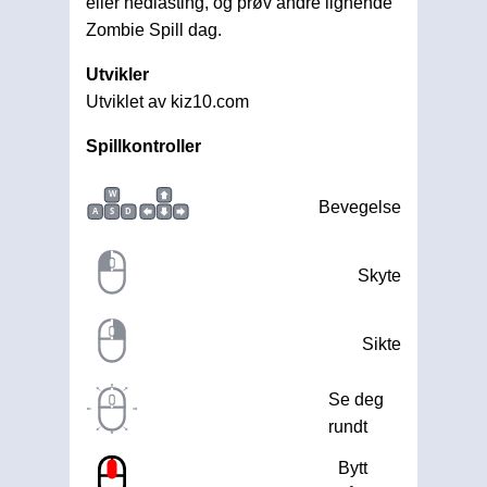
eller nedlasting, og prøv andre lignende
Zombie Spill dag.
Utvikler
Utviklet av kiz10.com
Spillkontroller
W
Bevegelse
A
S
D
Skyte
Sikte
Se deg
rundt
Bytt