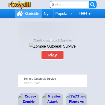
Flere
Startside
Nye
Populære
Zombie Outbreak Survive
Play
Zombie Outbreak Survive
av kiz10.com