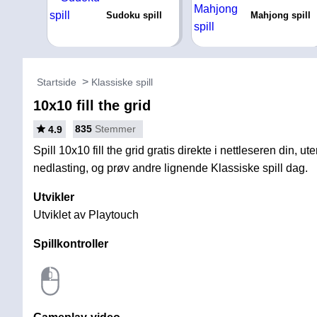
Sudoku spill
Mahjong spill
Startside
Klassiske spill
10x10 fill the grid
835
Stemmer
4.9
Spill 10x10 fill the grid gratis direkte i nettleseren din, ute
nedlasting, og prøv andre lignende Klassiske spill dag.
Utvikler
Utviklet av Playtouch
Spillkontroller