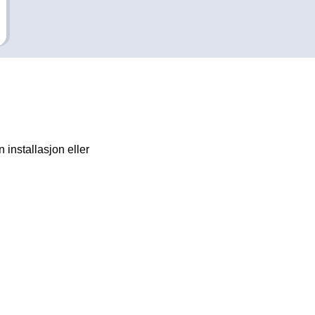
n installasjon eller