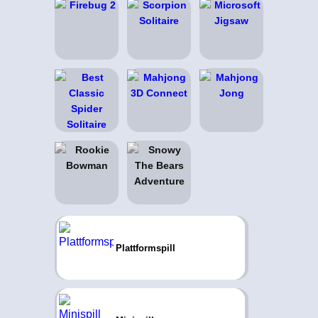
Plattformspill