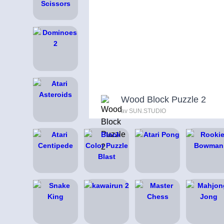
Wood Block Puzzle 2
av SUN.STUDIO