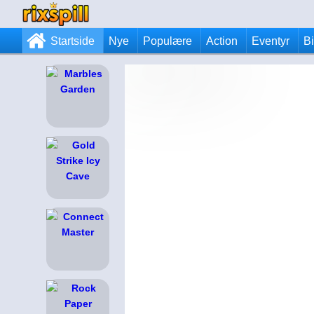
Startside
Nye
Populære
Action
Eventyr
Bi