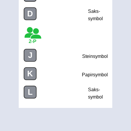
Saks-
D
symbol
2-P
J
Steinsymbol
K
Papirsymbol
Saks-
L
symbol