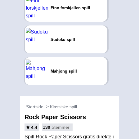
Finn forskjellen spill
Sudoku spill
Mahjong spill
Startside
Klassiske spill
Rock Paper Scissors
130
Stemmer
4.4
Spill Rock Paper Scissors gratis direkte i