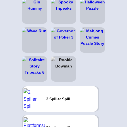
2 Spiller Spill