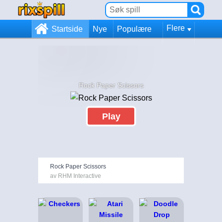
Flere
Startside
Nye
Populære
Rock Paper Scissors
Play
Rock Paper Scissors
av RHM Interactive