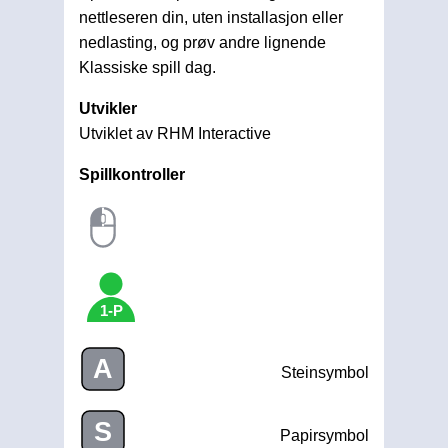
nettleseren din, uten installasjon eller
nedlasting, og prøv andre lignende
Klassiske spill dag.
Utvikler
Utviklet av RHM Interactive
Spillkontroller
1-P
A
Steinsymbol
S
Papirsymbol