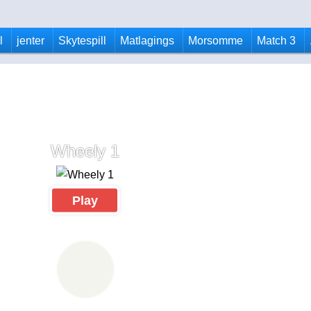
l
jenter
Skytespill
Matlagings
Morsomme
Match 3
Wheely 1
Play