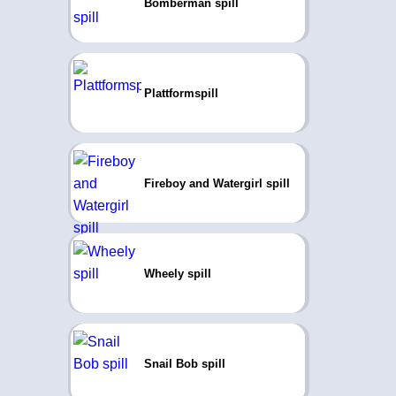
Bomberman spill
Plattformspill
Fireboy and Watergirl spill
Wheely spill
Snail Bob spill