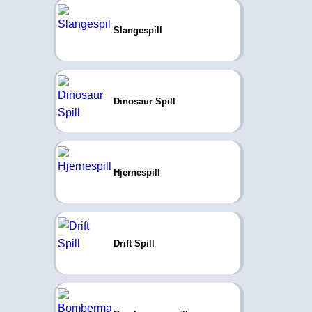
Slangespill
Dinosaur Spill
Hjernespill
Drift Spill