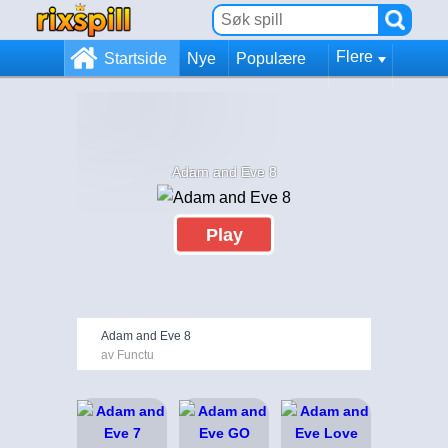
Flere
Startside
Nye
Populære
Adam and Eve 8
Play
Adam and Eve 8
av Functu