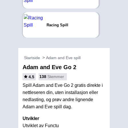
Racing Spill
Startside
Adam and Eve spill
Adam and Eve Go 2
138
Stemmer
4.5
Spill Adam and Eve Go 2 gratis direkte i
nettleseren din, uten installasjon eller
nedlasting, og prøv andre lignende
Adam and Eve spill dag.
Utvikler
Utviklet av Functu