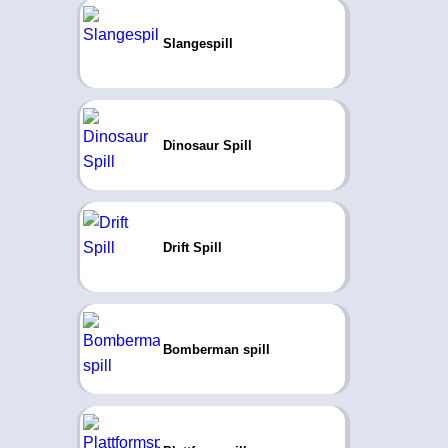
Slangespill
Dinosaur Spill
Drift Spill
Bomberman spill