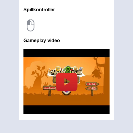
Spillkontroller
Gameplay-video