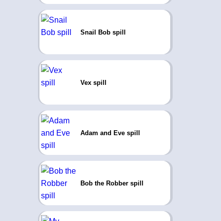
Snail Bob spill
Vex spill
Adam and Eve spill
Bob the Robber spill