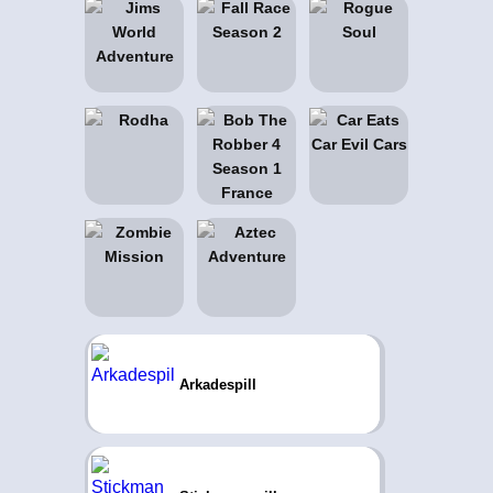
Arkadespill