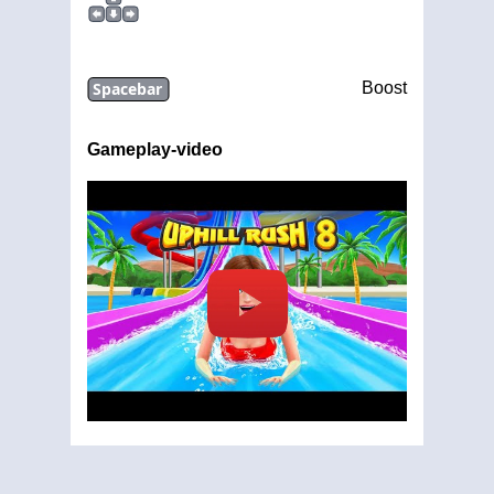
Spacebar
Boost
Gameplay-video