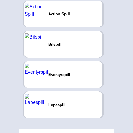
Action Spill
Bilspill
Eventyrspill
Løpespill