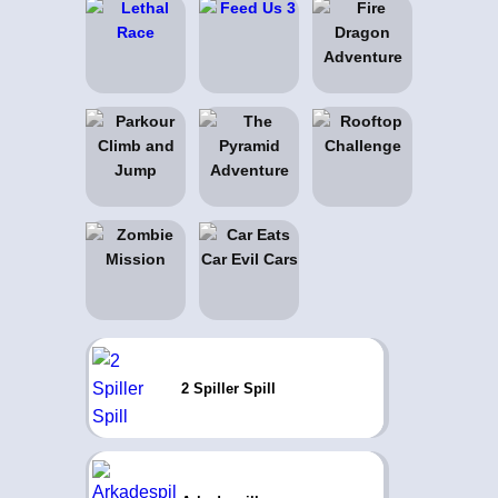
2 Spiller Spill