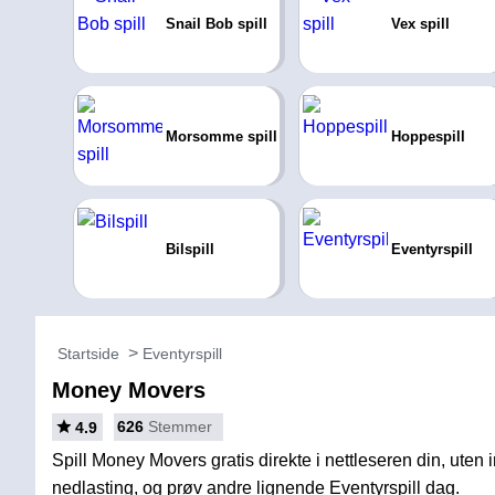
Snail Bob spill
Vex spill
Morsomme spill
Hoppespill
Bilspill
Eventyrspill
Startside
Eventyrspill
Money Movers
626
Stemmer
4.9
Spill Money Movers gratis direkte i nettleseren din, uten i
nedlasting, og prøv andre lignende Eventyrspill dag.