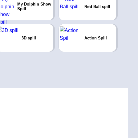
My Dolphin Show
Rød Ball spill
Spill
3D spill
Action Spill