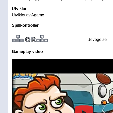
Utvikler
Utviklet av Agame
Spillkontroller
W
OR
Bevegelse
A
S
D
Gameplay-video