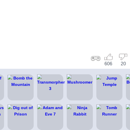
606
20