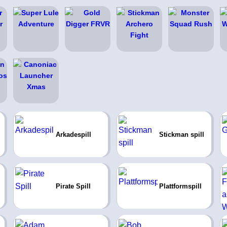
Arkadespill
Stickman spill
Pirate Spill
Plattformspill