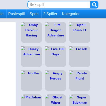
.io
Puslespill
Sport
2 Spiller
Kategorier