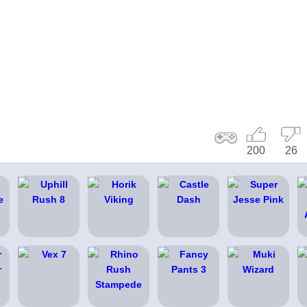
200
26