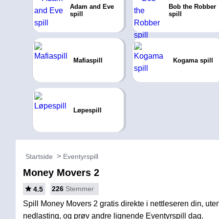
Adam and Eve
Bob the Robber
spill
spill
Mafiaspill
Kogama spill
Løpespill
Startside
Eventyrspill
Money Movers 2
226
Stemmer
4.5
Spill Money Movers 2 gratis direkte i nettleseren din, uten
nedlasting, og prøv andre lignende Eventyrspill dag.