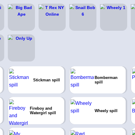
Bomberman
Stickman spill
spill
Fireboy and
Wheely spill
Watergirl spill