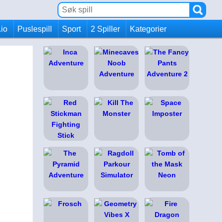
.io
Puslespill
Sport
2 Spiller
Kategorier