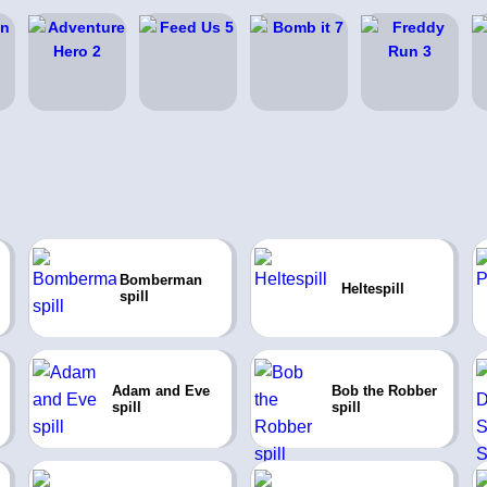
Bomberman
Heltespill
spill
Adam and Eve
Bob the Robber
spill
spill