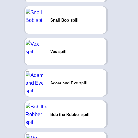
Snail Bob spill
Vex spill
Adam and Eve spill
Bob the Robber spill