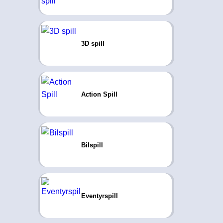
3D spill
Action Spill
Bilspill
Eventyrspill