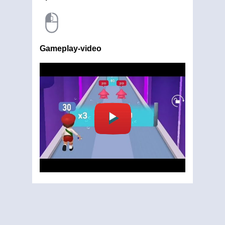
Gameplay-video