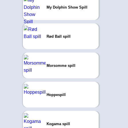
My Dolphin Show Spill
Rød Ball spill
Morsomme spill
Hoppespill
Kogama spill