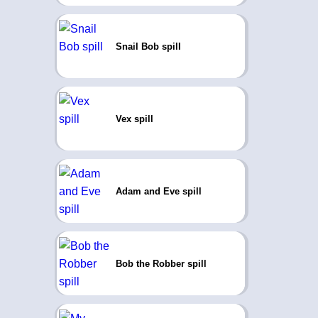
Snail Bob spill
Vex spill
Adam and Eve spill
Bob the Robber spill