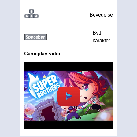
Bevegelse
Bytt
Spacebar
karakter
Gameplay-video