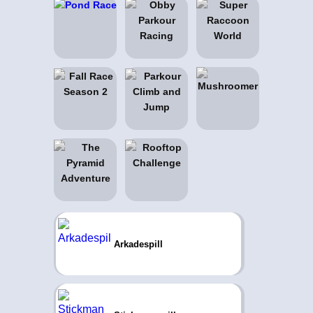
Arkadespill