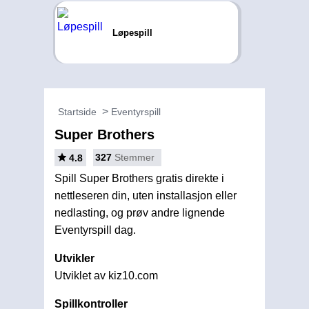
Løpespill
Startside
Eventyrspill
Super Brothers
327
Stemmer
4.8
Spill Super Brothers gratis direkte i
nettleseren din, uten installasjon eller
nedlasting, og prøv andre lignende
Eventyrspill dag.
Utvikler
Utviklet av kiz10.com
Spillkontroller