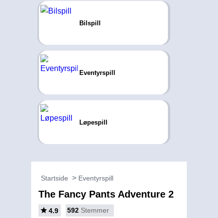
Bilspill
Eventyrspill
Løpespill
Startside
Eventyrspill
The Fancy Pants Adventure 2
592
Stemmer
4.9