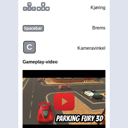
W
Kjøring
A
S
D
Spacebar
Brems
C
Kameravinkel
Gameplay-video