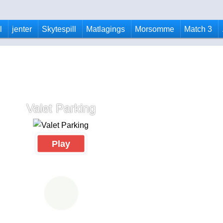
l
jenter
Skytespill
Matlagings
Morsomme
Match 3
Valet Parking
Play