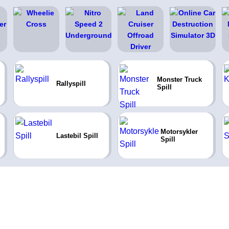
Monster Truck
Rallyspill
Spill
Motorsykler
Lastebil Spill
Spill