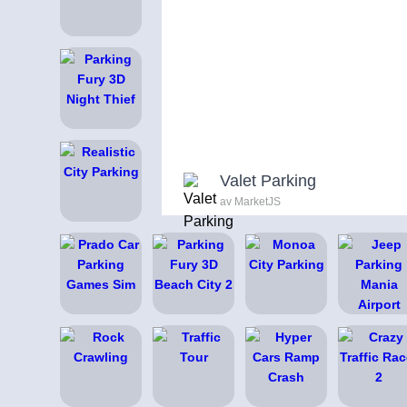
Valet Parking
av MarketJS