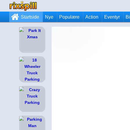
Startside
Nye
Populære
Action
Eventyr
Bi