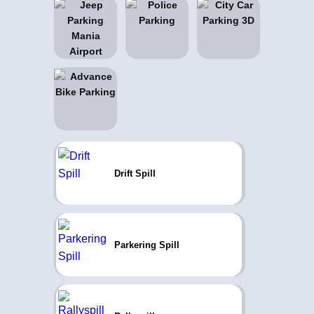
Drift Spill
Parkering Spill