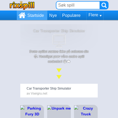
Flere
Startside
Nye
Populære
Car Transporter Ship Simulator
Dette spillet støttes ikke på enheten din
😞. Vennligst prøv våre andre spill
nedenfor! 😄🎮
Car Transporter Ship Simulator
av Vseigru.net