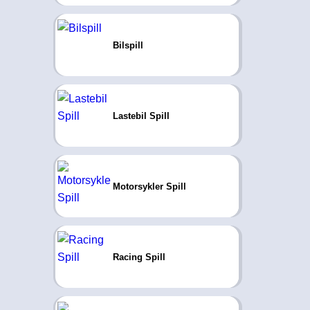
Bilspill
Lastebil Spill
Motorsykler Spill
Racing Spill