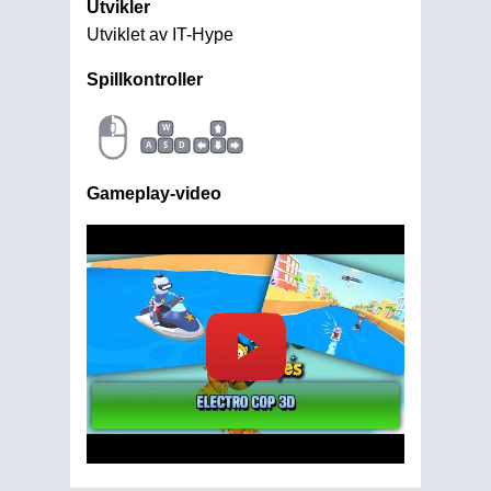
Utvikler
Utviklet av IT-Hype
Spillkontroller
W
A
S
D
Gameplay-video