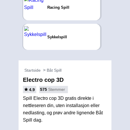
Racing Spill
Sykkelspill
Startside
Båt Spill
Electro cop 3D
575
Stemmer
4.9
Spill Electro cop 3D gratis direkte i
nettleseren din, uten installasjon eller
nedlasting, og prøv andre lignende Båt
Spill dag.