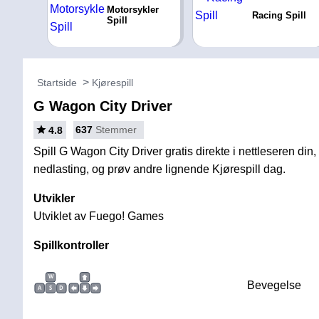
Motorsykler
Racing Spill
Spill
Startside
Kjørespill
G Wagon City Driver
637
Stemmer
4.8
Spill G Wagon City Driver gratis direkte i nettleseren din, 
nedlasting, og prøv andre lignende Kjørespill dag.
Utvikler
Utviklet av Fuego! Games
Spillkontroller
W
Bevegelse
A
S
D