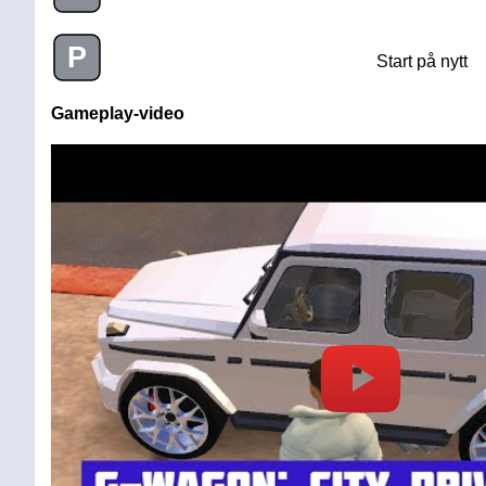
P
Start på nytt
Gameplay-video