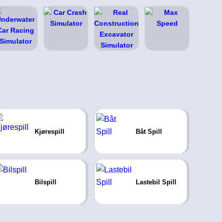
Kjørespill
Båt Spill
Bilspill
Lastebil Spill