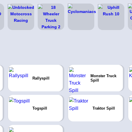
Monster Truck
Rallyspill
Spill
Togspill
Traktor Spill