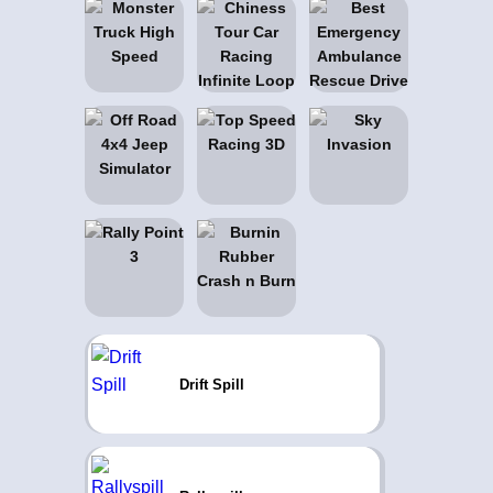
Drift Spill