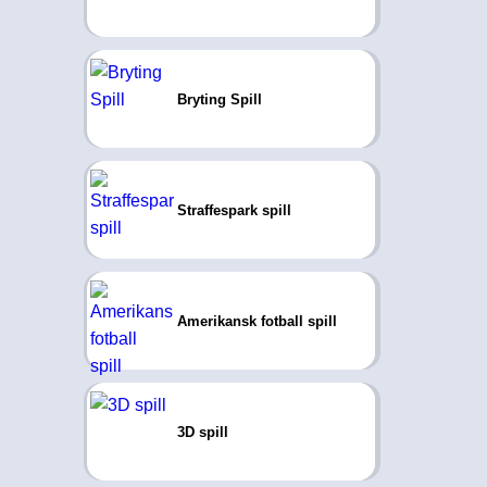
Bryting Spill
Straffespark spill
Amerikansk fotball spill
3D spill