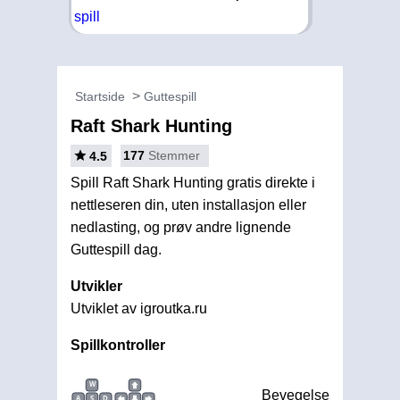
Startside
Guttespill
Raft Shark Hunting
177
Stemmer
4.5
Spill Raft Shark Hunting gratis direkte i
nettleseren din, uten installasjon eller
nedlasting, og prøv andre lignende
Guttespill dag.
Utvikler
Utviklet av igroutka.ru
Spillkontroller
W
Bevegelse
A
S
D