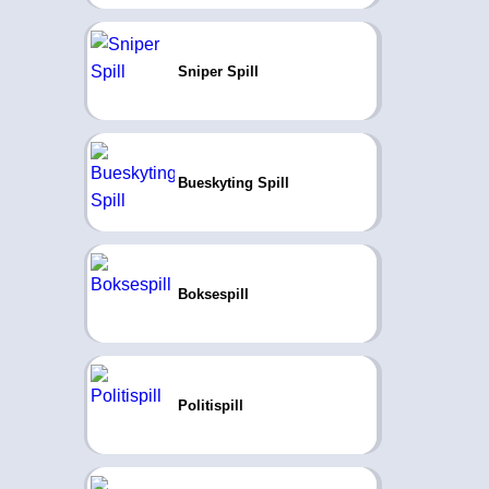
Sniper Spill
Bueskyting Spill
Boksespill
Politispill