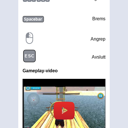
Spacebar
Brems
Angrep
ESC
Avslutt
Gameplay-video