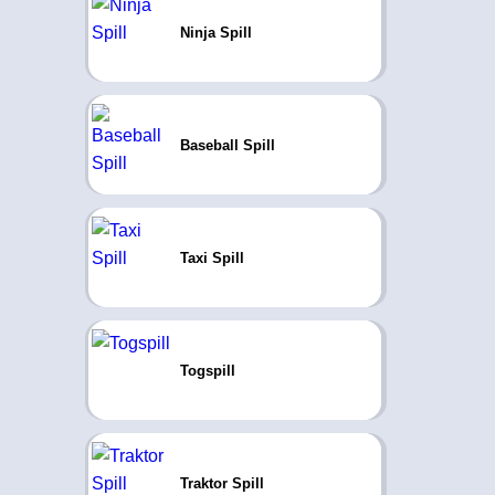
Ninja Spill
Baseball Spill
Taxi Spill
Togspill
Traktor Spill