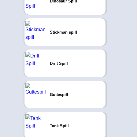
Dinosaur Spill
Stickman spill
Drift Spill
Guttespill
Tank Spill