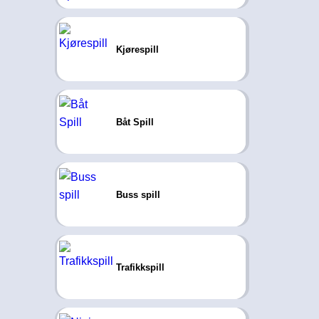
Kjørespill
Båt Spill
Buss spill
Trafikkspill