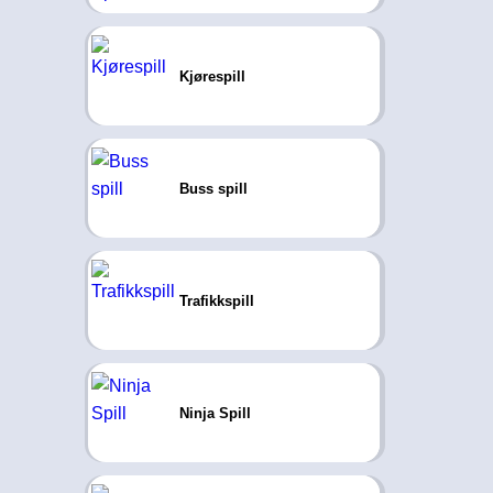
Kjørespill
Buss spill
Trafikkspill
Ninja Spill