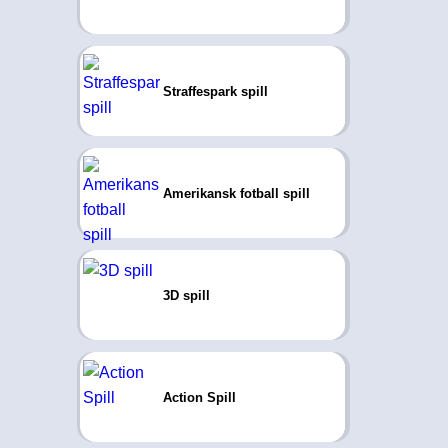
Straffespark spill
Amerikansk fotball spill
3D spill
Action Spill