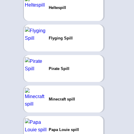
Heltespill
Flyging Spill
Pirate Spill
Minecraft spill
Papa Louie spill