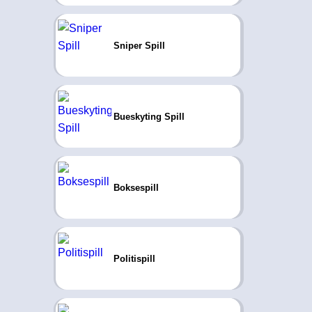
Sniper Spill
Bueskyting Spill
Boksespill
Politispill