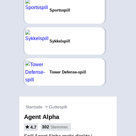
Sportsspill
Sykkelspill
Tower Defense-spill
Startside
Guttespill
Agent Alpha
302
Stemmer
4.7