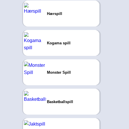
Hærspill
Kogama spill
Monster Spill
Basketballspill