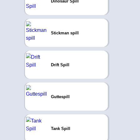
Dinosaur Spill
Stickman spill
Drift Spill
Guttespill
Tank Spill