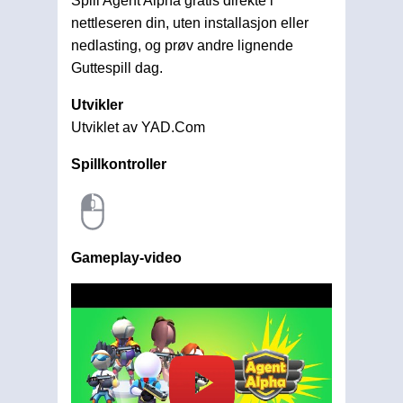
Spill Agent Alpha gratis direkte i
nettleseren din, uten installasjon eller
nedlasting, og prøv andre lignende
Guttespill dag.
Utvikler
Utviklet av YAD.Com
Spillkontroller
Gameplay-video