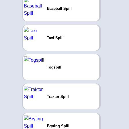
Baseball Spill
Taxi Spill
Togspill
Traktor Spill
Bryting Spill