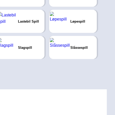
Lastebil Spill
Løpespill
Slagspill
Slåssespill