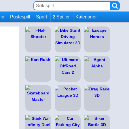
.io
Puslespill
Sport
2 Spiller
Kategorier