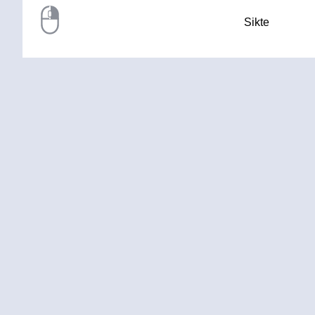
Sikte