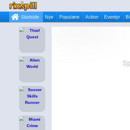
Startside
Nye
Populære
Action
Eventyr
Bi
Sp