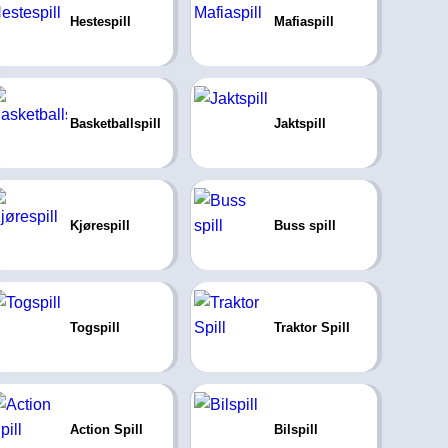
Hestespill
Mafiaspill
Basketballspill
Jaktspill
Kjørespill
Buss spill
Togspill
Traktor Spill
Action Spill
Bilspill