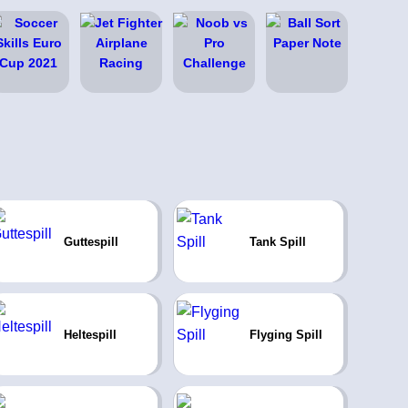
Guttespill
Tank Spill
Heltespill
Flyging Spill