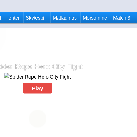
l
jenter
Skytespill
Matlagings
Morsomme
Match 3
ider Rope Hero City Fight
Play