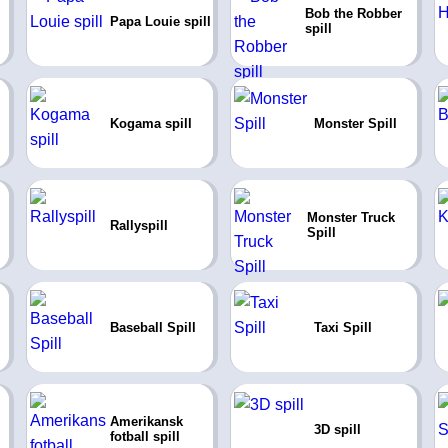
Bob the Robber
Papa Louie spill
spill
Kogama spill
Monster Spill
Monster Truck
Rallyspill
Spill
Baseball Spill
Taxi Spill
Amerikansk
3D spill
fotball spill