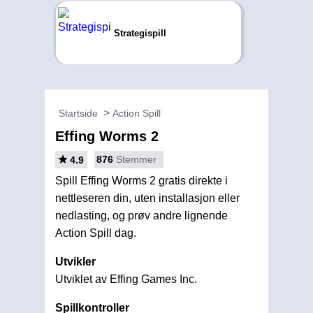
Strategispill
Startside
Action Spill
Effing Worms 2
876
Stemmer
4.9
Spill Effing Worms 2 gratis direkte i
nettleseren din, uten installasjon eller
nedlasting, og prøv andre lignende
Action Spill dag.
Utvikler
Utviklet av Effing Games Inc.
Spillkontroller