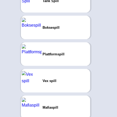
Tank Spill
Boksespill
Plattformspill
Vex spill
Mafiaspill