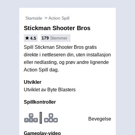
Startside
Action Spill
Stickman Shooter Bros
179
Stemmer
4.5
Spill Stickman Shooter Bros gratis
direkte i nettleseren din, uten installasjon
eller nedlasting, og prøv andre lignende
Action Spill dag.
Utvikler
Utviklet av Byte Blasters
Spillkontroller
|
W
Bevegelse
A
S
D
Gameplay-video