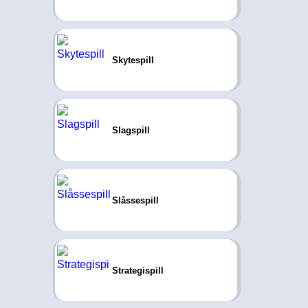
Skytespill
Slagspill
Slåssespill
Strategispill