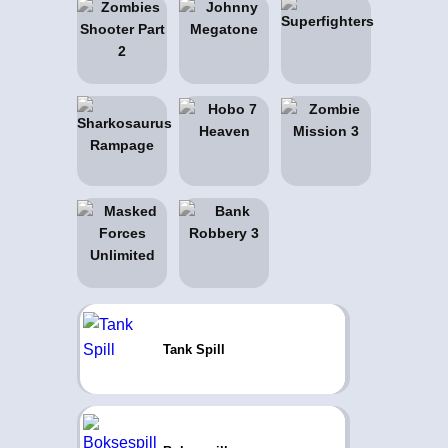
Tank Spill