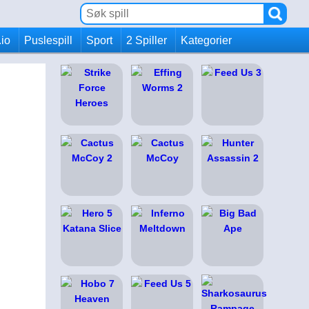
.io
Puslespill
Sport
2 Spiller
Kategorier