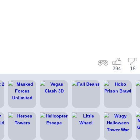
294
18