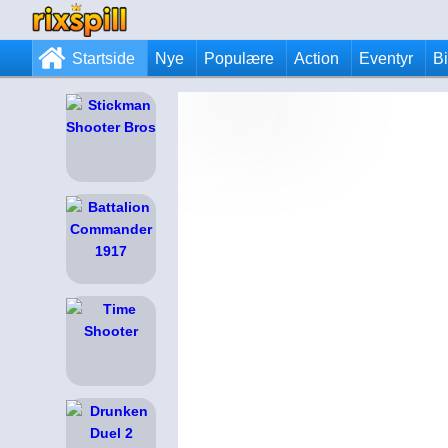
Startside
Nye
Populære
Action
Eventyr
Bi