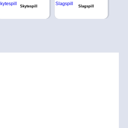
Skytespill
Slagspill