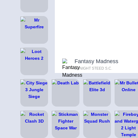
Fantasy Madness
av NIGHT STEED S.C.