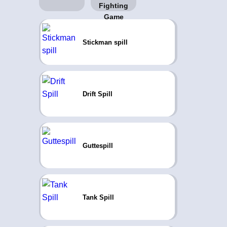
Stickman spill
Drift Spill
Guttespill
Tank Spill