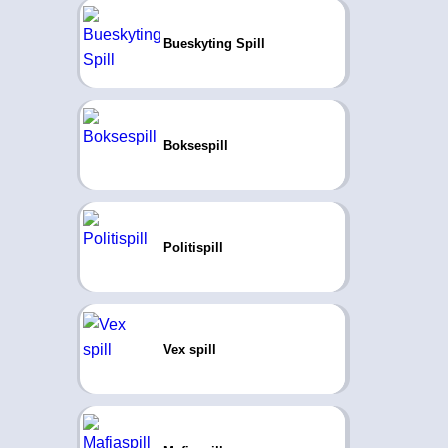
Bueskyting Spill
Boksespill
Politispill
Vex spill