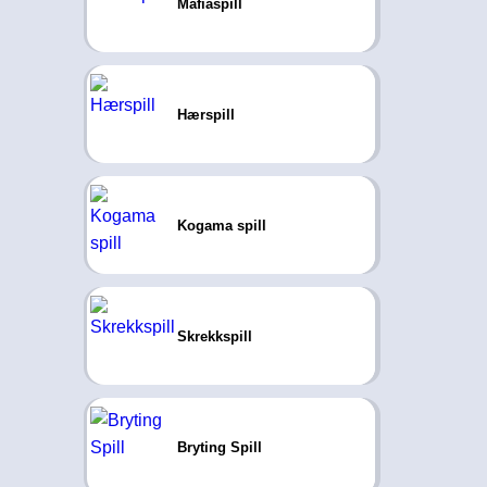
Mafiaspill
Hærspill
Kogama spill
Skrekkspill
Bryting Spill