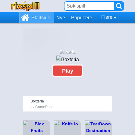
Flere
Startside
Nye
Populære
Boxteria
Play
Boxteria
av GamePush