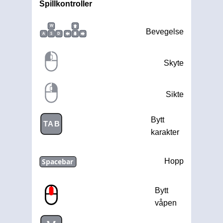
Spillkontroller
W
Bevegelse
A
S
D
Skyte
Sikte
Bytt
TAB
karakter
Spacebar
Hopp
Bytt
våpen