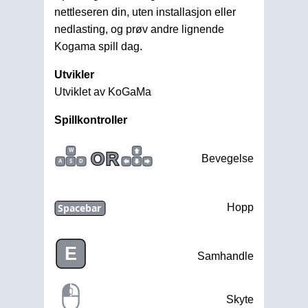
nettleseren din, uten installasjon eller
nedlasting, og prøv andre lignende
Kogama spill dag.
Utvikler
Utviklet av KoGaMa
Spillkontroller
W
OR
Bevegelse
A
S
D
Spacebar
Hopp
E
Samhandle
Skyte