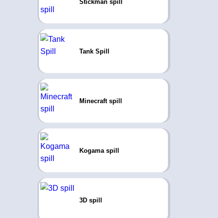
Stickman spill
Tank Spill
Minecraft spill
Kogama spill
3D spill