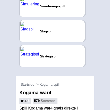
Simuleringsspill
Slagspill
Strategispill
Startside
Kogama spill
Kogama war4
579
Stemmer
4.9
Spill Kogama war4 gratis direkte i