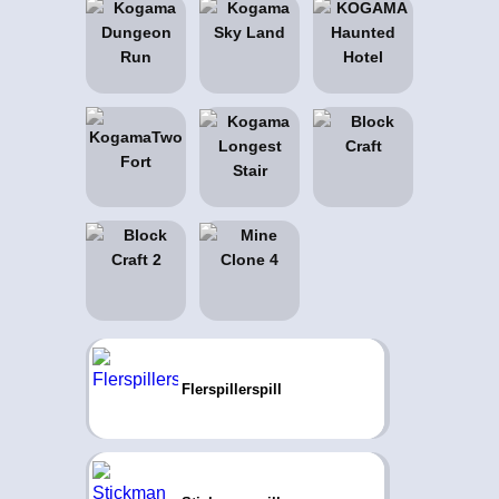
Flerspillerspill