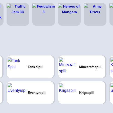
Tank Spill
Minecraft spill
Eventyrspill
Krigsspill