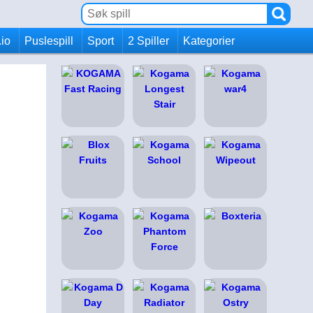
.io
Puslespill
Sport
2 Spiller
Kategorier