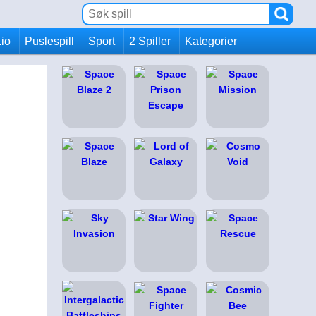
.io
Puslespill
Sport
2 Spiller
Kategorier