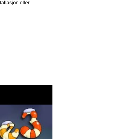
tallasjon eller