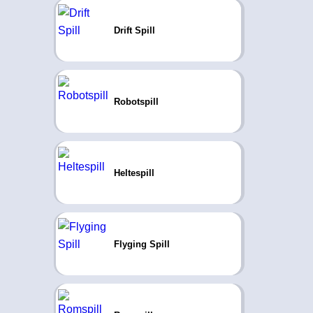
Drift Spill
Robotspill
Heltespill
Flyging Spill