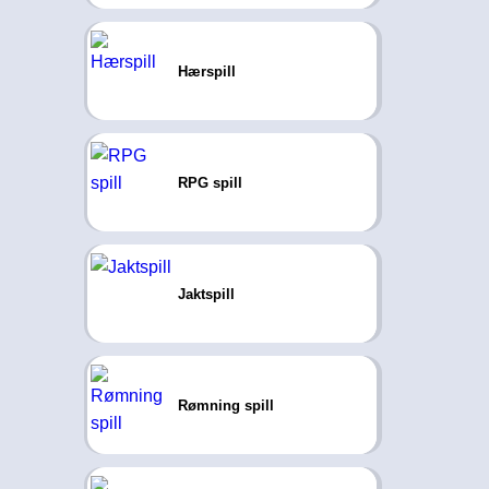
Hærspill
RPG spill
Jaktspill
Rømning spill