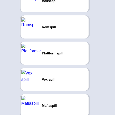
Boksespill
Romspill
Plattformspill
Vex spill
Mafiaspill