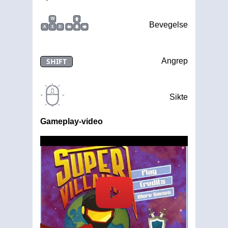
W
Bevegelse
A
S
D
SHIFT
Angrep
Sikte
Gameplay-video