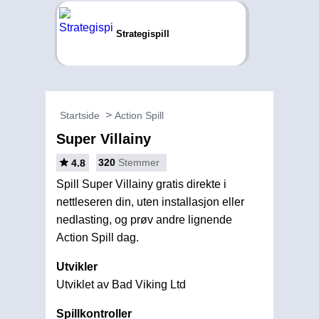
Strategispill
Startside
Action Spill
Super Villainy
320
Stemmer
4.8
Spill Super Villainy gratis direkte i
nettleseren din, uten installasjon eller
nedlasting, og prøv andre lignende
Action Spill dag.
Utvikler
Utviklet av Bad Viking Ltd
Spillkontroller