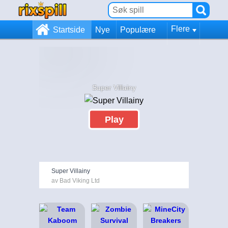
Flere
Startside
Nye
Populære
Super Villainy
Play
Super Villainy
av Bad Viking Ltd