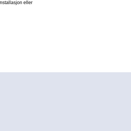
nstallasjon eller