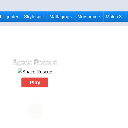
l
jenter
Skytespill
Matlagings
Morsomme
Match 3
Space Rescue
Play