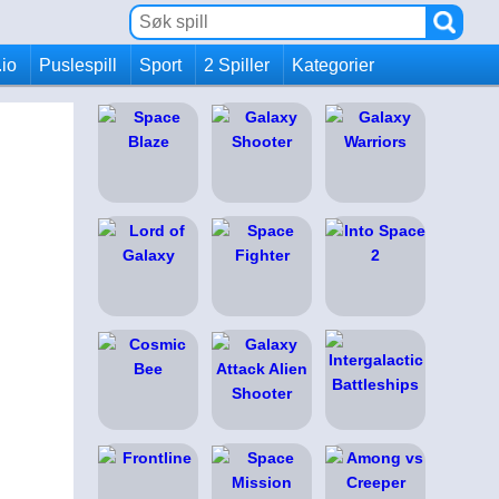
.io
Puslespill
Sport
2 Spiller
Kategorier