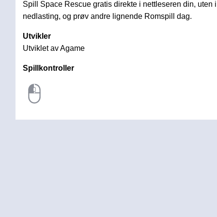
Spill Space Rescue gratis direkte i nettleseren din, uten i
nedlasting, og prøv andre lignende Romspill dag.
Utvikler
Utviklet av Agame
Spillkontroller