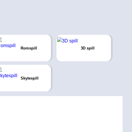
Romspill
3D spill
Skytespill