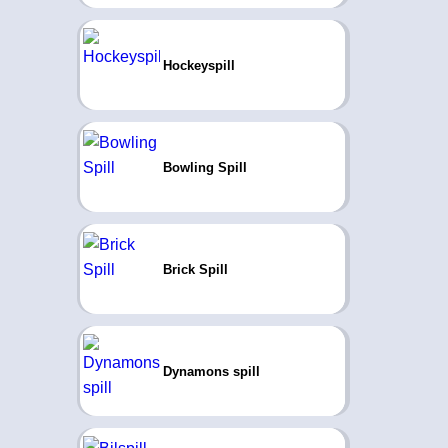
Hockeyspill
Bowling Spill
Brick Spill
Dynamons spill