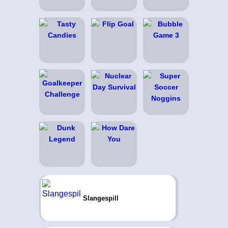
Slangespill