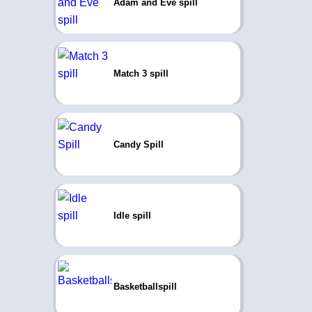
Adam and Eve spill
Match 3 spill
Candy Spill
Idle spill
Basketballspill